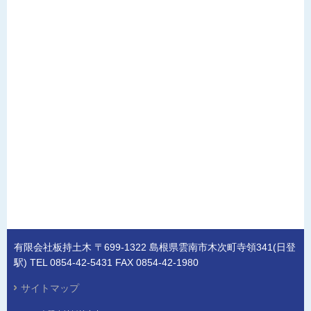
有限会社板持土木 〒699-1322 島根県雲南市木次町寺領341(日登
駅) TEL 0854-42-5431 FAX 0854-42-1980
サイトマップ